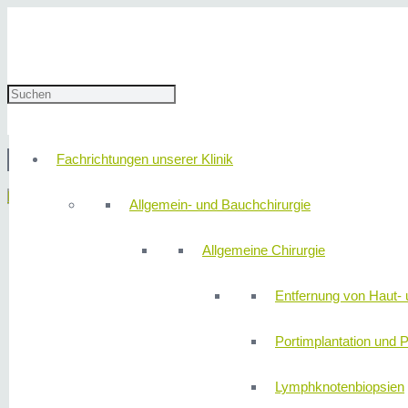
20. Juli 2022
redaktion
Fachrichtungen unserer Klinik
© 2
Menü
Allgemein- und Bauchchirurgie
Allgemeine Chirurgie
Entfernung von Haut- 
Portimplantation und P
Lymphknotenbiopsien