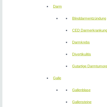
Darm
Blinddarmentzündung
CED Darmerkrankun
Darmkrebs
Divertikulitis
Gutartige Darmtumor
Galle
Gallenblase
Gallensteine