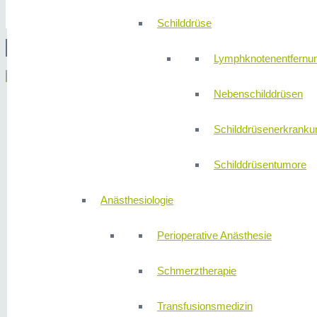
Schilddrüse
© 2
Lymphknotenentfernu
Menü
Nebenschilddrüsen
Schilddrüsenerkranku
Schilddrüsentumore
Anästhesiologie
Perioperative Anästhesie
Schmerztherapie
Transfusionsmedizin