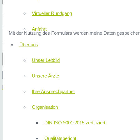
Virtueller Rundgang
Sicherheitsfrage: 3x2 ist?
Hier finden Sie unsere
Datenschutzerklärung
.
Anfahrt
Mit der Nutzung des Formulars werden meine Daten gespeichert
* Erforderliche Angaben
Über uns
Unser Leitbild
Unsere Ärzte
Menü
Ihre Ansprechpartner
Organisation
DIN ISO 9001:2015 zertifiziert
Qualitätsbericht