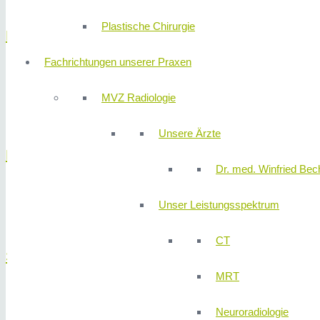
Plastische Chirurgie
Leber
Fachrichtungen unserer Praxen
Gutartiger Lebertumor
Lebermetastasen
MVZ Radiologie
Leberzysten
Unsere Ärzte
Magen
Dr. med. Winfried Bech
Magentumore
Unser Leistungsspektrum
Sodbrennen
CT
Schilddrüse
MRT
Nebenschilddrüsen
Neuroradiologie
Schilddrüsentumore