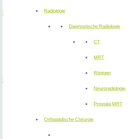
Radiologie
Hernien
Diagnostische Radiologie
Leistenbruch
Bauchwandbruch
CT
Zwerchfellbruch
Narbenbruch
MRT
Stomabruch
Röntgen
Koloproktologie
Neuroradiologie
Inkontinenz
Prostata MRT
Mastdarmvorfall
Verstopfung
Orthopädische Chirurgie
Analfistel
Analfissur
Hämorrhoiden