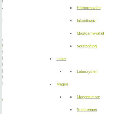
Bei Bedarf stehen wir Ihnen in der 310Klinik jeder Zeit gerne zu 
Zeit, um eine maßgeschneiderte Lösung für Sie zu finden und Ihnen
Hämorrhoiden
Behandlungsspektrum
Inkontinenz
Mastdarmvorfall
Allgemeine Chirurgie
Darm
Verstopfung
Galle
Hernien
Leber
Koloproktologie
Leber
Leberzysten
Magen
Schilddrüse
Magen
Magentumore
Allgemeine Chirurgie
Sodbrennen
Portimplantationen und Explantationen