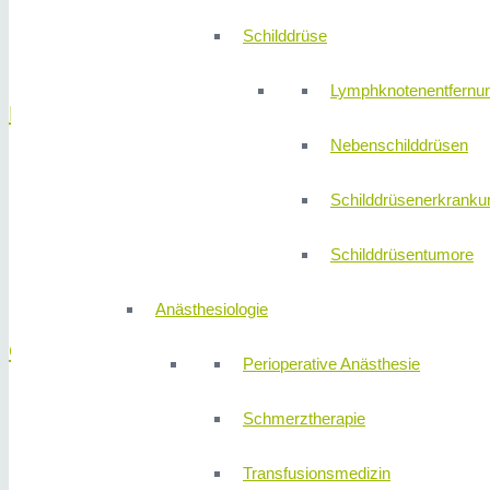
Lymphknotenbiopsien
Schilddrüse
Entfernung von Haut- und Weichteiltumoren
Lymphknotenentfernu
Darm
Nebenschilddrüsen
Blinddarmentzündung
Schilddrüsenerkranku
CED Darmerkrankungen
Darmkrebs
Schilddrüsentumore
Divertikulitis
Gutartige Darmtumore
Anästhesiologie
Galle
Perioperative Anästhesie
Gallenblase
Schmerztherapie
Gallenblasenkrebs
Gallensteine
Transfusionsmedizin