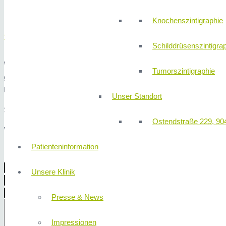
Freitag
09:00 – 12:00 Uhr
Knochenszintigraphie
Schreiben Sie uns!
Schilddrüsenszintigra
Wir laden Sie herzlichst zu einem unverbindlichen Gespräch mit e
Tumorszintigraphie
gemacht. Es ist Ihnen überlassen ob Sie sich für eine Operation en
laden wir Sie nochmals zu einem Narkoseaufklärungsgespräch mit 
Unser Standort
Sie haben auch die Möglichkeit uns per Nachricht einen Wunschterm
Ostendstraße 229, 90
Vielen Dank für Ihr Vertrauen!
Patienteninformation
Unsere Klinik
Presse & News
Impressionen