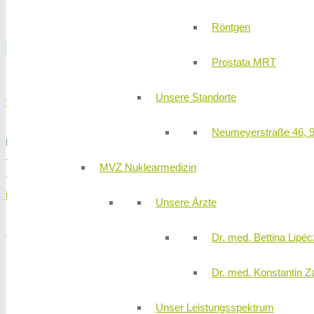
Lymphdissektionen im Rahmen der Schilddrüsenkrebstherap
Röntgen
Schilddrüsenerkrankungen
Prostata MRT
Unsere Standorte
310KLINIK Chirurgie
Neumeyerstraße 46, 
Neumeyerstraße 48 - 8. Etage, 90411 Nürnberg
+49 (0) 911 580 68 - 4100
MVZ Nuklearmedizin
+49 (0) 911 580 68 - 4150
info@310klinik.com
Unsere Ärzte
SPRECHZEITEN
Dr. med. Bettina Lipéc
Dr. med. Konstantin Z
Montag
13:00 – 16:00 Uhr
Mittwoch
13:00 – 16:00 Uhr
Unser Leistungsspektrum
Donnerstag
13:00 – 16:00 Uhr