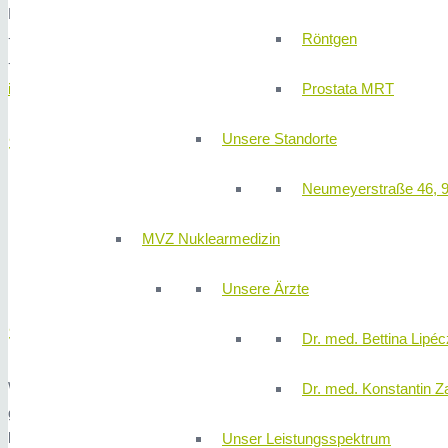
Neumeyerstraße 48 - 8. Etage, 90411 Nürnberg
Röntgen
+49 (0) 911 580 68 - 4100
+49 (0) 911 580 68 - 4150
Prostata MRT
info@310klinik.com
Unsere Standorte
SPRECHZEITEN
Neumeyerstraße 46, 
Montag
13:00 – 16:00 Uhr
Mittwoch
13:00 – 16:00 Uhr
MVZ Nuklearmedizin
Donnerstag
13:00 – 16:00 Uhr
Freitag
09:00 – 12:00 Uhr
Unsere Ärzte
Schreiben Sie uns!
Dr. med. Bettina Lipéc
Wir laden Sie herzlichst zu einem unverbindlichen Gespräch mit e
Dr. med. Konstantin Z
gemacht. Es ist Ihnen überlassen ob Sie sich für eine Operation en
laden wir Sie nochmals zu einem Narkoseaufklärungsgespräch mit 
Unser Leistungsspektrum