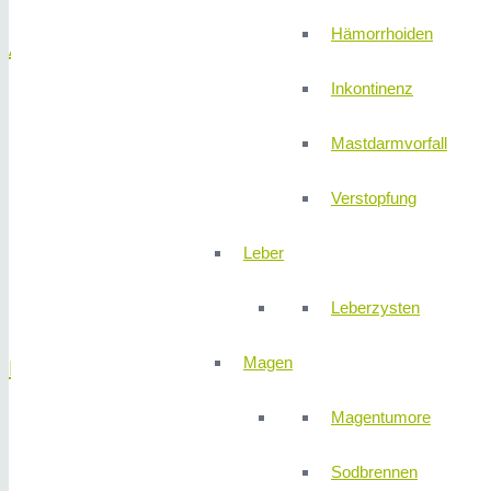
Hämorrhoiden
Allgemeine Chirurgie
Inkontinenz
Analfistel
Analfissur
Mastdarmvorfall
Hämorrhoiden
Inkontinenz
Verstopfung
Krampfadern
Leistenbruch
Leber
Mastdarmvorfall
Verstopfung
Leberzysten
Magen
Bauchspeicheldrüse
Magentumore
Bauchspeicheldrüsenentzündung
Bauchspeicheldrüsenkrebs
Sodbrennen
Bauchspeicheldrüsentumore