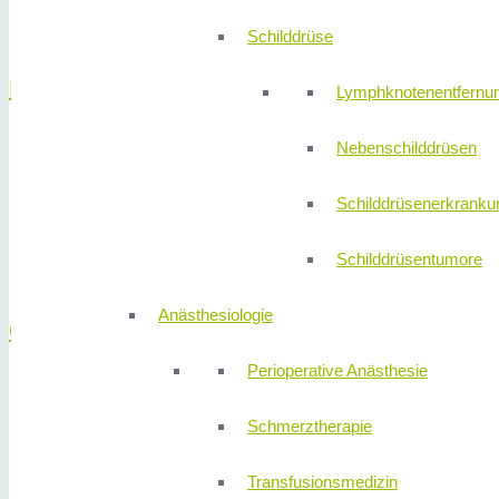
Bauchspeicheldrüsenzysten
Schilddrüse
Darm
Lymphknotenentfernu
Nebenschilddrüsen
Blinddarmentzündung
CED Darmerkrankungen
Schilddrüsenerkranku
Darmkrebs
Divertikulitis
Schilddrüsentumore
Gutartige Darmtumore
Anästhesiologie
Galle
Perioperative Anästhesie
Gallenblase
Gallenblasenkrebs
Schmerztherapie
Gallensteine
Gallengangskrebs
Transfusionsmedizin