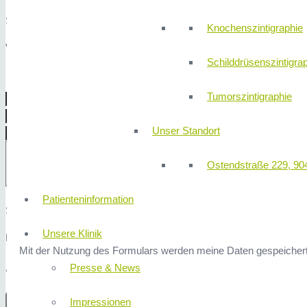
Sie haben auch die Möglichkeit uns per Nachricht einen Wunschterm
Knochenszintigraphie
Vielen Dank für Ihr Vertrauen!
Schilddrüsenszintigra
Tumorszintigraphie
Unser Standort
Ostendstraße 229, 90
Patienteninformation
Sicherheitsfrage: 3x1 ist?
Unsere Klinik
Hier finden Sie unsere
Datenschutzerklärung
.
Mit der Nutzung des Formulars werden meine Daten gespeichert
Presse & News
* Erforderliche Angaben
Impressionen