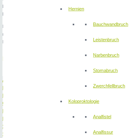
laparoskopisch (Schlüssellochchirurgie) durchführen, wodurch erheb
Hernien
kosmetisches Ergebnis und einer schnelleren Rekonvaleszenz.
Bauchwandbruch
Bei Bedarf stehen wir Ihnen natürlich jeder Zeit gerne zu einem p
nehmen uns die Zeit, um eine maßgeschneiderte Lösung für Sie zu 
Leistenbruch
Eingriffs zu nehmen.
Narbenbruch
Behandlungsspektrum
Stomabruch
Allgemeine Chirurgie
Zwerchfellbruch
Bauchspeicheldrüse
Darm
Koloproktologie
Galle
Leber
Analfistel
Magen
Schilddrüse
Analfissur
Speiseröhre