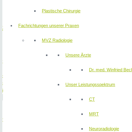
Nebenschilddrüsen
Schilddrüsenerkrankungen
Plastische Chirurgie
Fachrichtungen unserer Praxen
Speiseröhre
MVZ Radiologie
Speiseröhrenkrebs
Unsere Ärzte
Sekretariat Chirurgie
Dr. med. Winfried Bech
+49 (0) 911 580 68 – 4100
+49 (0) 911 580 68 – 4150
Unser Leistungsspektrum
info@310klinik.com
CT
MRT
310KLINIK Chirurgie
Neuroradiologie