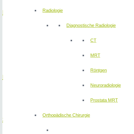
Radiologie
Leber
Diagnostische Radiologie
Angiosarkom der Leber
Gutartiger Lebertumor
CT
Leberkrebs
Lebermetastasen
MRT
Leberzysten
Röntgen
Magen
Neuroradiologie
Magentumore
Prostata MRT
Sodbrennen
Orthopädische Chirurgie
Schilddrüse