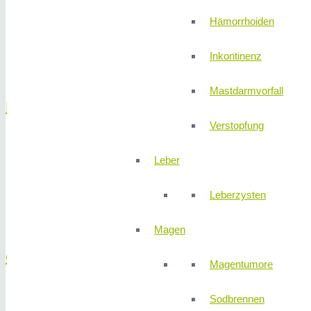
Hämorrhoiden
Portimplantationen und Explantationen
Lymphknotenbiopsien
Inkontinenz
Entfernung von Haut- und Weichteiltumoren
Mastdarmvorfall
Darm
Verstopfung
Blinddarmentzündung
Leber
CED Darmerkrankungen
Darmkrebs
Leberzysten
Divertikulitis
Gutartige Darmtumore
Magen
Galle
Magentumore
Gallenblase
Sodbrennen