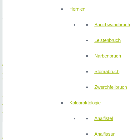
Bei Bedarf stehen wir Ihnen jeder Zeit gerne zu einem persönlich
Hernien
zur Verfügung und nehmen uns die Zeit, um eine maßgeschneiderte 
bevorstehenden Eingriffs zu nehmen.
Bauchwandbruch
Leistenbruch
Behandlungsspektrum
Narbenbruch
Allgemeine Chirurgie
Darm
Stomabruch
Galle
Hernien
Zwerchfellbruch
Koloproktologie
Leber
Koloproktologie
Magen
Schilddrüse
Analfistel
Analfissur
Allgemeine Chirurgie