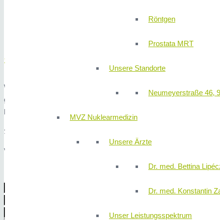
Mittwoch
13:00 – 16:00 Uhr
Röntgen
Donnerstag
13:00 – 16:00 Uhr
Freitag
09:00 – 12:00 Uhr
Prostata MRT
Schreiben Sie uns!
Unsere Standorte
Wir laden Sie herzlichst zu einem unverbindlichen Gespräch mit e
Neumeyerstraße 46, 
gemacht. Es ist Ihnen überlassen ob Sie sich für eine Operation en
laden wir Sie nochmals zu einem Narkoseaufklärungsgespräch mit 
MVZ Nuklearmedizin
Sie haben auch die Möglichkeit uns per Nachricht einen Wunschterm
Unsere Ärzte
Vielen Dank für Ihr Vertrauen!
Dr. med. Bettina Lipéc
Dr. med. Konstantin Z
Unser Leistungsspektrum