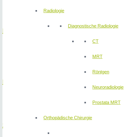
Analfissur
Radiologie
Hämorrhoiden
Diagnostische Radiologie
Leber
CT
Gutartiger Lebertumor
Lebermetastasen
MRT
Leberzysten
Röntgen
Magen
Neuroradiologie
Magentumore
Prostata MRT
Sodbrennen
Orthopädische Chirurgie
Schilddrüse