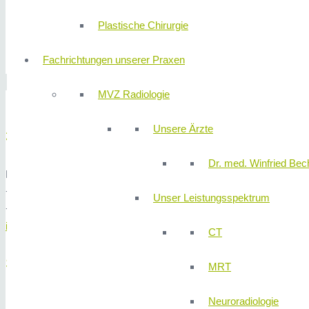
Nebenschilddrüsen
Plastische Chirurgie
Schilddrüsentumore
Lymphdissektionen im Rahmen der Schilddrüsenkrebstherap
Fachrichtungen unserer Praxen
Schilddrüsenerkrankungen
MVZ Radiologie
Unsere Ärzte
310KLINIK Chirurgie
Dr. med. Winfried Bech
Neumeyerstraße 48 - 8. Etage, 90411 Nürnberg
+49 (0) 911 580 68 - 4100
Unser Leistungsspektrum
+49 (0) 911 580 68 - 4150
info@310klinik.com
CT
SPRECHZEITEN
MRT
Neuroradiologie
Montag
13:00 – 16:00 Uhr