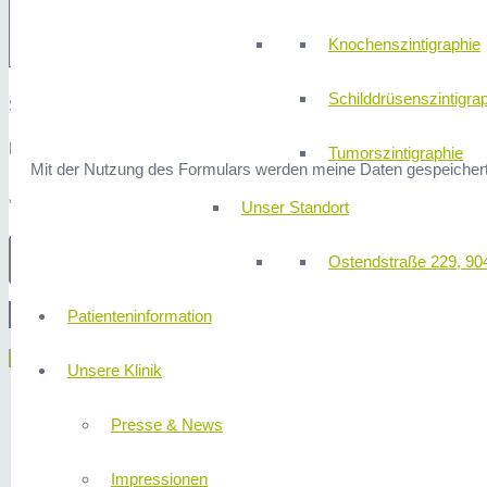
Knochenszintigraphie
Schilddrüsenszintigra
Sicherheitsfrage: 3x3 ist?
Hier finden Sie unsere
Datenschutzerklärung
.
Tumorszintigraphie
Mit der Nutzung des Formulars werden meine Daten gespeichert
* Erforderliche Angaben
Unser Standort
Ostendstraße 229, 90
Patienteninformation
Menü
Unsere Klinik
Presse & News
Impressionen