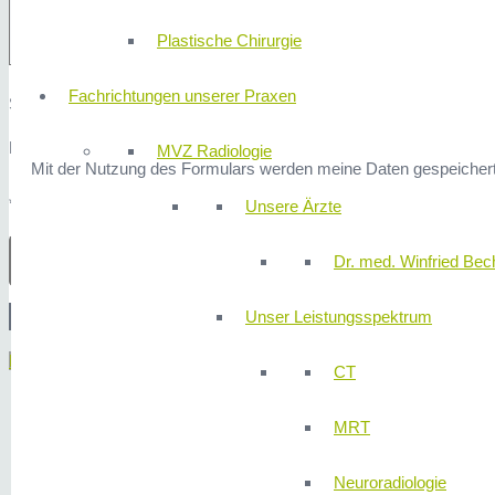
Plastische Chirurgie
Fachrichtungen unserer Praxen
Sicherheitsfrage: 3x1 ist?
Hier finden Sie unsere
Datenschutzerklärung
.
MVZ Radiologie
Mit der Nutzung des Formulars werden meine Daten gespeichert
* Erforderliche Angaben
Unsere Ärzte
Dr. med. Winfried Bech
Unser Leistungsspektrum
Menü
CT
MRT
Neuroradiologie