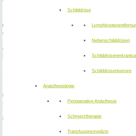
Schilddrüse
Lymphknotenentfernu
Dr. med. Calina Librimir
Oberärztin der Inneren Medizin
Nebenschilddrüsen
+49 (0) 911 580 68 – 4305
calina.librimir@310klinik.com
Schilddrüsenerkranku
Schilddrüsentumore
Sekretariat Innere Medizin
Anästhesiologie
Neumeyerstraße 46 -48, 90411 Nürnberg
Perioperative Anästhesie
+49 (0) 911 / 580 68 4300
+49 (0) 911 / 580 68 4350
Schmerztherapie
innere@310klinik.com
Transfusionsmedizin
SPRECHZEITEN