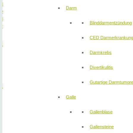
Dünndarm
Darm
Gallengänge
Magen
Blinddarmentzündung
Speiseröhre
CED Darmerkrankun
Bauchspeicheldrüse
Darmkrebs
Bauchspeicheldrüsengang-Verengungen/-Steine
Divertikulitis
Bauchspeicheldrüsenzysten
Gutartige Darmtumor
Darm
Galle
Endosonographische Beurteilung von gut- und bösartigen Tu
Gefäßanomalien
Gallenblase
Polypen und Darmkrebs-Frühformen
Gallensteine