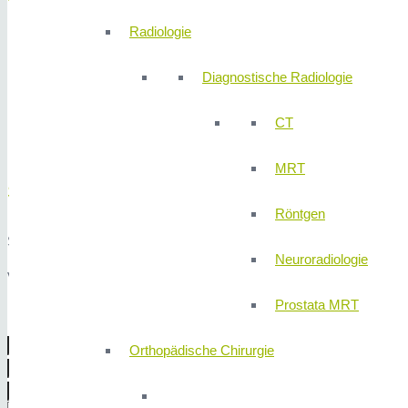
Radiologie
Montag
08:00 – 17:00 Uhr
Dienstag
08:00 – 17:00 Uhr
Diagnostische Radiologie
Mittwoch
08:00 – 17:00 Uhr
Donnerstag
08:00 – 17:00 Uhr
CT
Freitag
08:00 – 17:00 Uhr
MRT
Schreiben Sie uns!
Röntgen
Sie haben auch die Möglichkeit uns per Nachricht einen Wunschterm
Neuroradiologie
Vielen Dank für Ihr Vertrauen!
Prostata MRT
Orthopädische Chirurgie