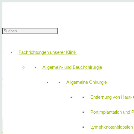
Start
Geschützt: Innere Medizin
Speiseröhre-Krampfadern (Varizen
Speiseröhre-Krampfadern (Variz
Fachrichtungen unserer Klinik
Gummibandligatur:
Allgemein- und Bauchchirurgie
Krampfadern der Speiseröhre treten oftmals infolge von fortgeschr
endoskopisch gesetzte Gummibänder nachhaltig verödet. Dieses „Var
Allgemeine Chirurgie
selbstverständlich an.
Entfernung von Haut- 
Behandlungsspektrum
Portimplantation und P
Bauchspeicheldrüse
Lymphknotenbiopsien
Darm