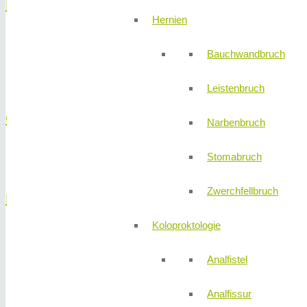
Dünndarm
Hernien
Gefäßanomalien
Bauchwandbruch
Polypen
Tiefe Ballon-unterstützte Dünndarm-Spiegelung
Leistenbruch
Gallengänge
Narbenbruch
Stomabruch
Gallengangsverengungen/-steine
Zwerchfellbruch
Magen
Koloproktologie
Endosonographische Beurteilung von gut- und bösartigen Tu
Ernährungssonden
Analfistel
Gefäßanomalien
Polypen oder Frühformen von Magenkrebs
Analfissur