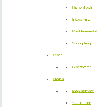
Hämorrhoiden
Speiseröhre
Inkontinenz
Achalasie, Nussknacker-Ösophagus oder Jackhammer-Öso
Barrettschleimhaut
Mastdarmvorfall
Endosonographische Beurteilung von gut- und bösartigen Tu
Narbige oder tumorbedingte Engstellen der Speiseröhre
Verstopfung
Polypen oder Frühformen von Speiseröhrenkrebs
Speiseröhren-Krampfadern (Varizen)
Leber
Zenker-Divertikel
Leberzysten
Sekretariat Innere Medizin
Magen
+49 (0) 911 580 68 – 4300
+49 (0) 911 580 68 – 4350
Magentumore
innere@310klinik.com
Sodbrennen
Anmeldung stationäre Patienten