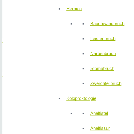
Gefäßanomalien
Hernien
Polypen
Tiefe Ballon-unterstützte Dünndarm-Spiegelung
Bauchwandbruch
Leistenbruch
Gallengänge
Narbenbruch
Gallengangsverengungen/-steine
Stomabruch
Magen
Zwerchfellbruch
Endosonographische Beurteilung von gut- und bösartigen Tu
Koloproktologie
Ernährungssonden
Gefäßanomalien
Analfistel
Polypen oder Frühformen von Magenkrebs
Analfissur
Speiseröhre