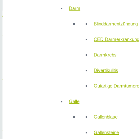
Magen
Darm
Speiseröhre
Blinddarmentzündung
Bauchspeicheldrüse
CED Darmerkrankun
Bauchspeicheldrüsengang-Verengungen/-Steine
Darmkrebs
Bauchspeicheldrüsenzysten
Divertikulitis
Darm
Gutartige Darmtumor
Endosonographische Beurteilung von gut- und bösartigen Tu
Galle
Gefäßanomalien
Polypen und Darmkrebs-Frühformen
Gallenblase
Dünndarm
Gallensteine