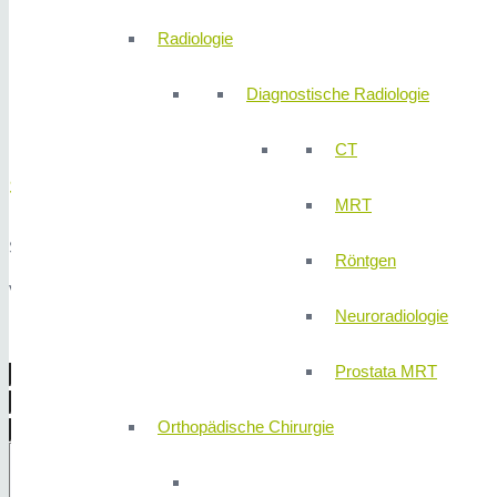
Montag
08:00 – 17:00 Uhr
Radiologie
Dienstag
08:00 – 17:00 Uhr
Mittwoch
08:00 – 17:00 Uhr
Diagnostische Radiologie
Donnerstag
08:00 – 17:00 Uhr
Freitag
08:00 – 17:00 Uhr
CT
Schreiben Sie uns!
MRT
Sie haben auch die Möglichkeit uns per Nachricht einen Wunschterm
Röntgen
Vielen Dank für Ihr Vertrauen!
Neuroradiologie
Prostata MRT
Orthopädische Chirurgie