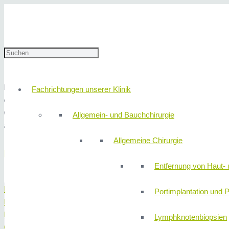
Start
Geschützt: Innere Medizin
Endosonographische Beurteilung v
Endosonographische Beurteilung
Die Endosonographie ermöglicht mit dem Ultraschall den Blick dur
Fachrichtungen unserer Klinik
endoskopischen Videospiegelung. Dabei befindet sich am Ende des E
Charakter eines Tumors genauer beurteilt werden. Die Endosonograp
Allgemein- und Bauchchirurgie
aus Veränderungen inner- oder außerhalb der Organwand.
Allgemeine Chirurgie
Behandlungsspektrum
Entfernung von Haut- 
Bauchspeicheldrüse
Portimplantation und P
Darm
Dünndarm
Lymphknotenbiopsien
Gallengänge