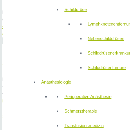
Schilddrüse
Dr. med. Calina Librimir
Oberärztin der Inneren Medizin
Lymphknotenentfernu
+49 (0) 911 580 68 – 4305
calina.librimir@310klinik.com
Nebenschilddrüsen
Schilddrüsenerkranku
Sekretariat Innere Medizin
Schilddrüsentumore
Neumeyerstraße 46 -48, 90411 Nürnberg
Anästhesiologie
+49 (0) 911 / 580 68 4300
+49 (0) 911 / 580 68 4350
Perioperative Anästhesie
innere@310klinik.com
Schmerztherapie
SPRECHZEITEN
Transfusionsmedizin