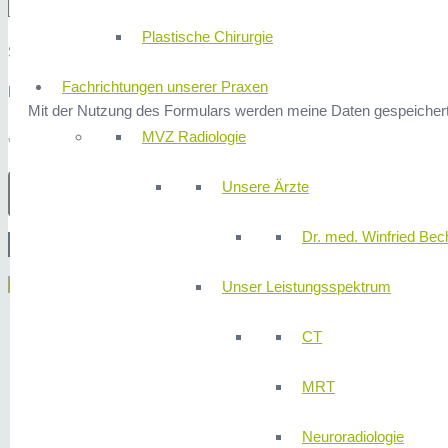
Plastische Chirurgie
Sicherheitsfrage: 3x2 ist?
Fachrichtungen unserer Praxen
Hier finden Sie unsere
Datenschutzerklärung
.
Mit der Nutzung des Formulars werden meine Daten gespeichert
MVZ Radiologie
* Erforderliche Angaben
Unsere Ärzte
Dr. med. Winfried Bech
Menü
Unser Leistungsspektrum
CT
MRT
Neuroradiologie