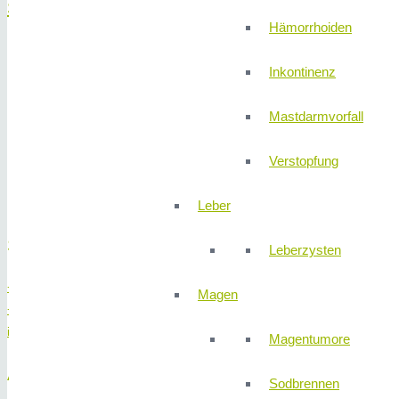
Speiseröhre
Hämorrhoiden
Achalasie, Nussknacker-Ösophagus oder Jackhammer-Öso
Inkontinenz
Barrettschleimhaut
Endosonographische Beurteilung von gut- und bösartigen Tu
Mastdarmvorfall
Narbige oder tumorbedingte Engstellen der Speiseröhre
Polypen oder Frühformen von Speiseröhrenkrebs
Verstopfung
Speiseröhren-Krampfadern (Varizen)
Zenker-Divertikel
Leber
Sekretariat Innere Medizin
Leberzysten
+49 (0) 911 580 68 – 4300
Magen
+49 (0) 911 580 68 – 4350
innere@310klinik.com
Magentumore
Anmeldung stationäre Patienten
Sodbrennen