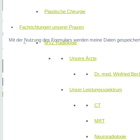
Plastische Chirurgie
Sicherheitsfrage: 1x1 ist?
Fachrichtungen unserer Praxen
Hier finden Sie unsere
Datenschutzerklärung
.
Mit der Nutzung des Formulars werden meine Daten gespeichert
MVZ Radiologie
* Erforderliche Angaben
Unsere Ärzte
Dr. med. Winfried Bech
Unser Leistungsspektrum
Menü
CT
MRT
Neuroradiologie