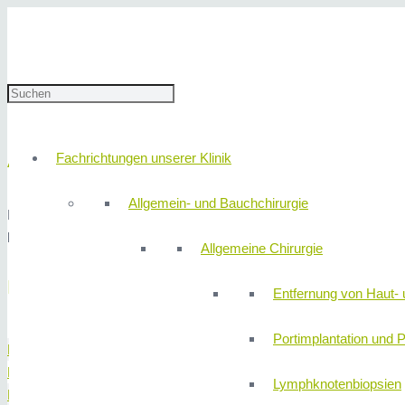
Start
Geschützt: Innere Medizin
Gefäßanomalien
Gefäßanomalien
Fachrichtungen unserer Klinik
Argon-Plasma-Verödung (APC):
Allgemein- und Bauchchirurgie
Patienten mit chronischer Blutarmut leiden oftmals unter Gefäßa
können unter endoskopischer Sicht mit einer Hitzesonde (APC) erfo
Allgemeine Chirurgie
Behandlungsspektrum
Entfernung von Haut- 
Portimplantation und P
Bauchspeicheldrüse
Darm
Lymphknotenbiopsien
Dünndarm