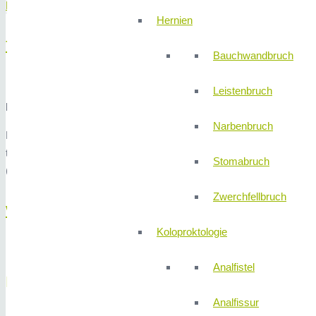
PROGRAMMABLAUF
Hernien
THEMA?
Bauchwandbruch
Leistenbruch
Leistungsspektrum der Radiologie und Neuroradiologie (inkl. 
Narbenbruch
Präsentation des gesamten Leistungsspektrums der Radiologie und N
therapeutischer Verfahren: hochauflösende Bildgebung, Liquorflu
Stomabruch
(Früherkennung von Prostatakrebs), MR-Arthrographie, CT-gesteuerte
Zwerchfellbruch
WANN?
Koloproktologie
Analfistel
Mittwoch,
26. November 2025
verschoben auf
Analfissur