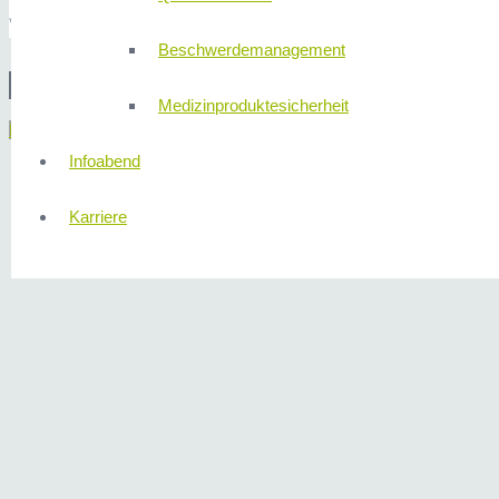
* Pflichtfeld
Beschwerdemanagement
© 2
Medizinproduktesicherheit
Menü
Infoabend
Karriere