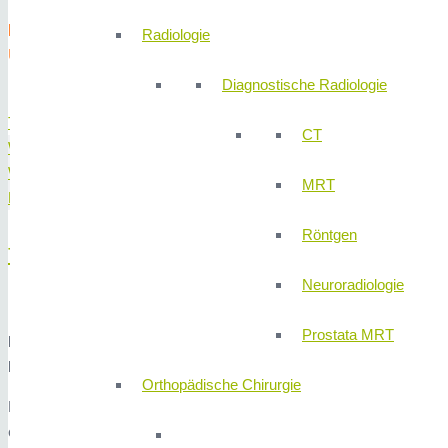
FREIER EINTRITT.
Radiologie
UM ANMELDUNG WIRD GEBETEN (siehe nachfolgende
Diagnostische Radiologie
THEMA?
CT
WANN?
WO?
MRT
PROGRAMMABLAUF
Röntgen
THEMA?
Neuroradiologie
Prostata MRT
Botox für die Bauchwand?
Moderne Operationstechniken – Was ist möglich und sinnvoll?
Orthopädische Chirurgie
Dr. Wetzel berichtet über die operativen Möglichkeiten in der Hern
erläutert er die neusten Therapieinnovationen in der Chirurgie der