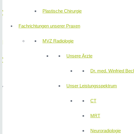
Plastische Chirurgie
WANN?
Fachrichtungen unserer Praxen
MVZ Radiologie
Mittwoch,
10. Dezember 2025
verschoben auf
Unsere Ärzte
WO?
Dr. med. Winfried Bech
Am
310K
LINIK Gelände im Konferenzraum Konferenzraum der 310Kl
Unser Leistungsspektrum
CT
MRT
Neuroradiologie