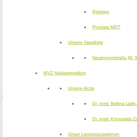
Röntgen
Prostata MRT
Unsere Standorte
Neumeyerstraße 46, 
MVZ Nuklearmedizin
Unsere Ärzte
PROGRAMMABLAUF
Dr. med. Bettina Lipéc
Dr. med. Konstantin Z
18:00
Einlass
18:15
Vorträge Dr. med. Tobias Wetzel
Unser Leistungsspektrum