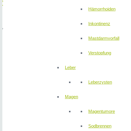
WO?
Hämorrhoiden
Inkontinenz
Am
310K
LINIK Gelände im Konferenzraum Konferenzraum der 310Kl
Mastdarmvorfall
Verstopfung
Leber
Leberzysten
Magen
Magentumore
Sodbrennen