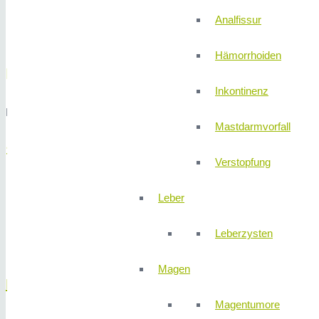
Analfissur
Hämorrhoiden
Priv.-Doz. Dr. Ingo Ludolph
Inkontinenz
Facharzt für Plastische und Ästhetische Chirurgie
Mastdarmvorfall
Schwerpunkte
Verstopfung
Brustchirurgie
Leber
Revisionsbrustchirurgie (Korrekturoperationen, Brustimplant
Gesichtschirurgie
Leberzysten
Straffungsoperationen/Body Contouring/Fettabsaugung
Magen
Dr. med. Jürgen Stettner
Magentumore