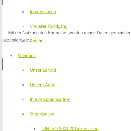
Impressionen
Sicherheitsfrage: 3x1 ist?
Virtueller Rundgang
Hier finden Sie unsere
Datenschutzerklärung
.
Mit der Nutzung des Formulars werden meine Daten gespeicher
akzeptiere sie.*
Anfahrt
* Erforderliche Angaben
Über uns
Unser Leitbild
ANFAHRT 
Unsere Ärzte
Anreise mit PKW (ab Autobahn A3)
Ihre Ansprechpartner
Organisation
Fahrzeit ab Autobahnabfahrt: ca. 4 Minuten
» A3 bis Abfahrt Nürnberg Nord
DIN ISO 9001:2015 zertifiziert