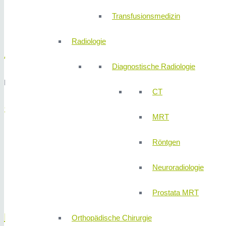
Transfusionsmedizin
Radiologie
Alejandro Marti
Diagnostische Radiologie
Facharzt für Plastische und Ästhetische Chirurgie
CT
Schwerpunkte
MRT
Brustchirurgie
Röntgen
Lipödem-Behandlung und Fettabsaugung
Body Contouring und Körperstraffungen
Neuroradiologie
Augenlidstraffung
Faltenbehandlung und Gesichtsverjüngung
Prostata MRT
Dr. med. Marweh Schmitz
Orthopädische Chirurgie