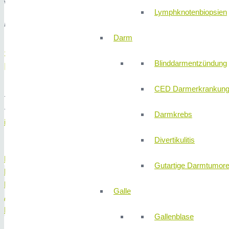
Wir freuen uns auf Sie!
Lymphknotenbiopsien
Fachärzte der Abteilung für Plastische Chirurgie
Darm
SEKRETARIAT
Blinddarmentzündung
Plastische Chirurgie
CED Darmerkrankun
+49 (0) 911 580 68 - 0
+49 (0) 911 580 68 - 1150
Darmkrebs
info@310klinik.com
Divertikulitis
Priv.-Doz. Dr. med. Volker Krutsch
Gutartige Darmtumor
Priv.-Doz. Dr. med. Ingo Ludolph
Dr. med. Jürgen Stettner
Galle
Alejandro Marti
Dr. med. Marweh Schmitz
Gallenblase