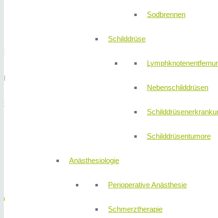
Sodbrennen
Schilddrüse
Dr. med. Jürgen Stettner
Lymphknotenentfernu
Facharzt für Chirurgie und Plastische Chirurgie
Nebenschilddrüsen
Schwerpunkte
Schilddrüsenerkranku
Brustchirurgie
Schilddrüsentumore
Fettabsaugung
Nasenkorrektur
Anästhesiologie
Facelift
Perioperative Anästhesie
Alejandro Marti
Schmerztherapie