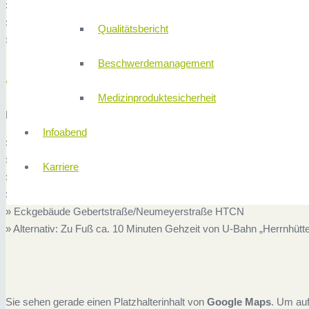
» Bundesstraße B2 in Richtung Nürnberg (Äußere Bayreuther Stra
» An der dritten Ampel links in die Neumeyerstraße abbiegen
Qualitätsbericht
» Eckgebäude Gebertstraße/Neumeyerstraße (HTCN)
Beschwerdemanagement
Anreise mit öffentlichen Verkehrsmitteln 
Medizinproduktesicherheit
Fahrzeit mit Taxi: ca. 10 Minuten, mit U-Bahn und Bus: ca. 20 Minu
Infoabend
» U2 Richtung Flughafen oder U21 Richtung Ziegelstein
» Station „Herrenhütte“ aussteigen
Karriere
» Umsteigen in Bus, Linie 31 oder 32, Richtung Thon
» Haltestelle „Schafhofstraße“ aussteigen
» Eckgebäude Gebertstraße/Neumeyerstraße HTCN
» Alternativ: Zu Fuß ca. 10 Minuten Gehzeit von U-Bahn „Herrnhütt
Sie sehen gerade einen Platzhalterinhalt von
Google Maps
. Um auf