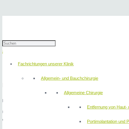
Herzlich Willkommen!
Herzlich Willkommen!
Fachrichtungen unserer Klinik
Allgemein- und Bauchchirurgie
Liebe Patienten, liebe Angehörige, sehr geeh
Allgemeine Chirurgie
herzlich willkommen in der Abteilung für Plastische Chirurgie.
Entfernung von Haut- 
Unser Team besteht aus sehr erfahrenen Chirurgen, die Sie als kons
optimales Ergebnis erzielen zu können.
Portimplantation und P