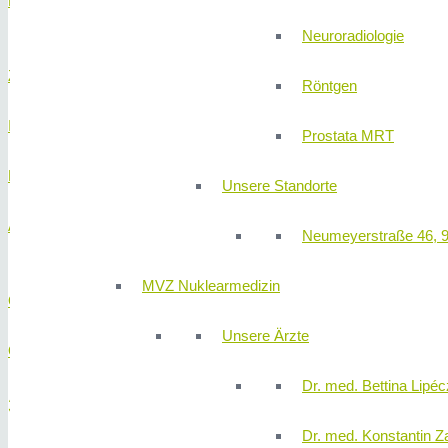
PACU Einbettzimmer
Neuroradiologie
Zweibettzimmer auf Station 1
Röntgen
Ihr Frühstück
Prostata MRT
Badezimmer
Unsere Standorte
Aufenthaltsraum für Patienten und Angehörige
Neumeyerstraße 46, 
MVZ Nuklearmedizin
OP-Neubau I - mit Reinluft-Klasse 1A
Unsere Ärzte
OP-Neubau II
KONTAKT & TER
Dr. med. Bettina Lipéc
310KLINIK Plastische Chirurgie
Dr. med. Konstantin Z