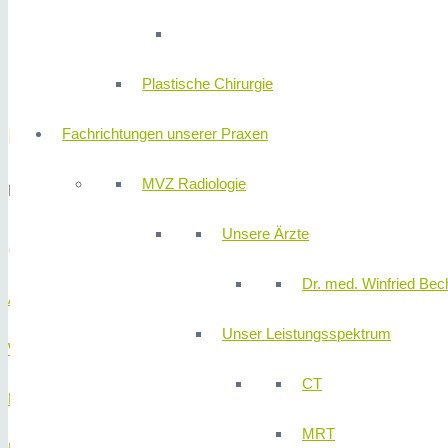
Plastische Chirurgie
Dr. med. Marweh Schmitz
Fachrichtungen unserer Praxen
MVZ Radiologie
Facharzt für Plastische und Ästhetische Chirurgie
Unsere Ärzte
camera_alt
Dr. med. Winfried Bech
Anmeldung
Unser Leistungsspektrum
Wartebereich
CT
Behandlungsraum Ultraschall 1
MRT