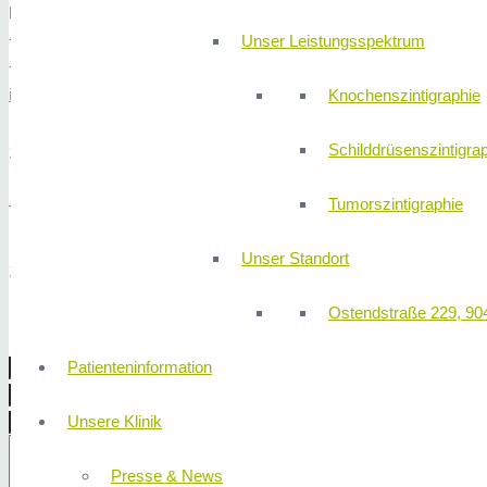
Neumeyerstraße 48 - 8. Etage, 90411 Nürnberg
+49 (0) 911 580 68 - 0
Unser Leistungsspektrum
+49 (0) 911 580 68 - 1150
info@310klinik.com
Knochenszintigraphie
Sprechstundenzeiten
Schilddrüsenszintigra
Tumorszintigraphie
Termine nach Vereinbarung.
Unser Standort
Schreiben Sie uns!
Ostendstraße 229, 90
Patienteninformation
Unsere Klinik
Presse & News