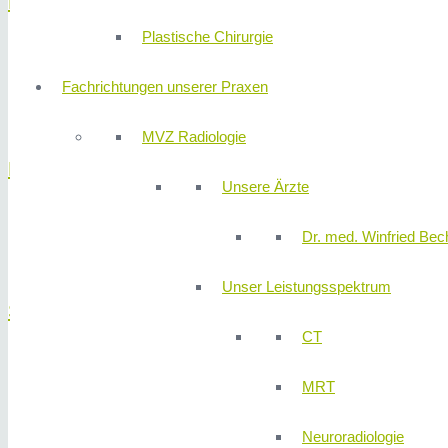
Leber
Plastische Chirurgie
Gutartiger Lebertumor
Lebermetastasen
Fachrichtungen unserer Praxen
Leberzysten
MVZ Radiologie
Magen
Unsere Ärzte
Magentumore
Dr. med. Winfried Bech
Sodbrennen
Unser Leistungsspektrum
Schilddrüse
CT
Nebenschilddrüsen
MRT
Schilddrüsentumore
Lymphdissektionen im Rahmen der Schilddrüsenkrebstherap
Neuroradiologie
Schilddrüsenerkrankungen