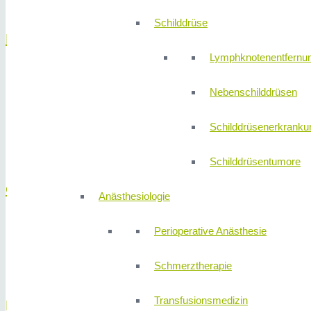
Schilddrüse
Darm
Lymphknotenentfernu
Blinddarmentzündung
Nebenschilddrüsen
CED Darmerkrankungen
Darmkrebs
Schilddrüsenerkranku
Divertikulitis
Gutartige Darmtumore
Schilddrüsentumore
Galle
Anästhesiologie
Gallenblase
Perioperative Anästhesie
Gallenblasenkrebs
Gallensteine
Schmerztherapie
Transfusionsmedizin
Hernien