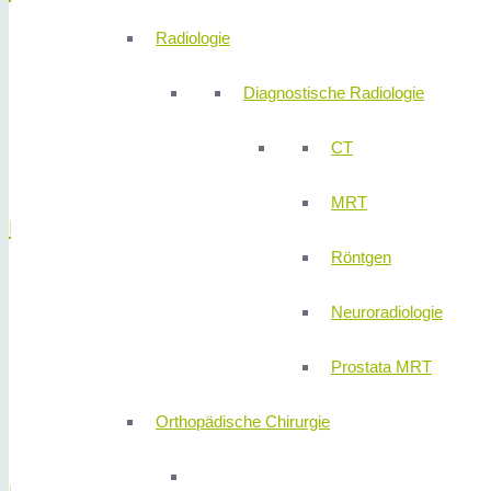
Radiologie
Leistenbruch
Bauchwandbruch
Diagnostische Radiologie
Zwerchfellbruch
Narbenbruch
CT
Stomabruch
MRT
Koloproktologie
Röntgen
Inkontinenz
Neuroradiologie
Mastdarmvorfall
Verstopfung
Prostata MRT
Analfistel
Analfissur
Orthopädische Chirurgie
Hämorrhoiden