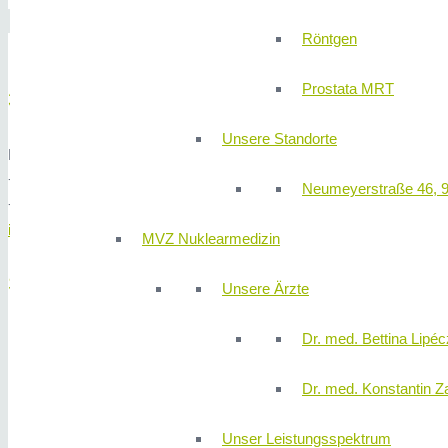
Röntgen
Prostata MRT
310KLINIK Chirurgie
Unsere Standorte
Neumeyerstraße 48 - 8. Etage, 90411 Nürnberg
+49 (0) 911 580 68 - 4100
Neumeyerstraße 46, 
+49 (0) 911 580 68 - 4150
info@310klinik.com
MVZ Nuklearmedizin
SPRECHZEITEN
Unsere Ärzte
Dr. med. Bettina Lipéc
Montag
13:00 – 16:00 Uhr
Mittwoch
13:00 – 16:00 Uhr
Dr. med. Konstantin Z
Donnerstag
13:00 – 16:00 Uhr
Freitag
09:00 – 12:00 Uhr
Unser Leistungsspektrum