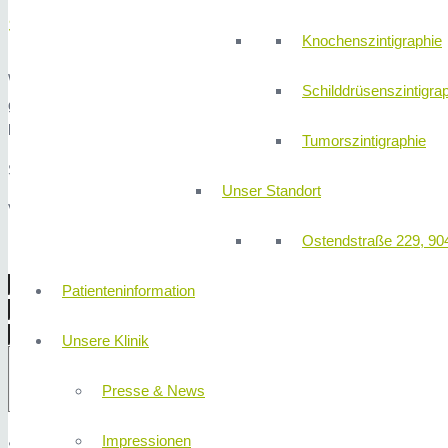
Schreiben Sie uns!
Knochenszintigraphie
Wir laden Sie herzlichst zu einem unverbindlichen Gespräch mit e
Schilddrüsenszintigra
gemacht. Es ist Ihnen überlassen ob Sie sich für eine Operation en
laden wir Sie nochmals zu einem Narkoseaufklärungsgespräch mit 
Tumorszintigraphie
Sie haben auch die Möglichkeit uns per Nachricht einen Wunschterm
Unser Standort
Vielen Dank für Ihr Vertrauen!
Ostendstraße 229, 90
Patienteninformation
Unsere Klinik
Presse & News
Impressionen
Sicherheitsfrage: 3x1 ist?