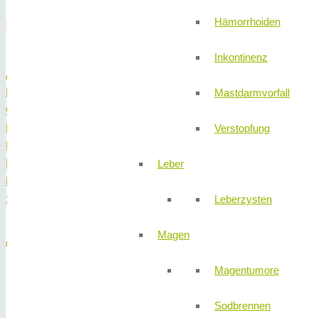
Hämorrhoiden
Behandlungsspektrum
Inkontinenz
Allgemeine Chirurgie
Darm
Mastdarmvorfall
Galle
Hernien
Verstopfung
Koloproktologie
Leber
Leber
Magen
Schilddrüse
Leberzysten
Magen
Allgemeine Chirurgie
Magentumore
Portimplantationen und Explantationen
Lymphknotenbiopsien
Sodbrennen
Entfernung von Haut- und Weichteiltumoren