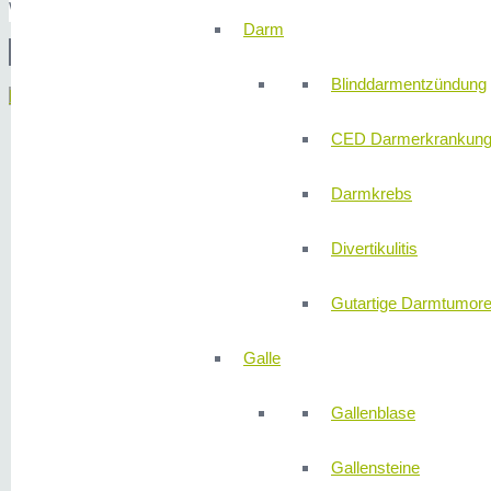
Willkommen in den Behandlungsräumen der Abteilung für Innere Me
Darm
© 2
Blinddarmentzündung
Menü
CED Darmerkrankun
Darmkrebs
Divertikulitis
Gutartige Darmtumor
Galle
Gallenblase
Gallensteine