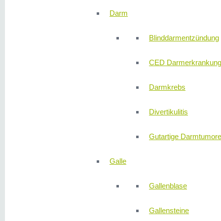
Darm
Blinddarmentzündung
CED Darmerkrankun
Darmkrebs
Divertikulitis
Gutartige Darmtumor
Galle
Gallenblase
Gallensteine