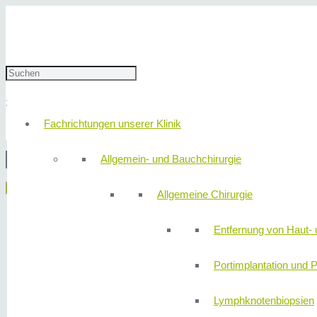
Klinik310-21
30. Mai 2023
redaktion
Fachrichtungen unserer Klinik
Allgemein- und Bauchchirurgie
© 2
Menü
Allgemeine Chirurgie
Entfernung von Haut- 
Portimplantation und P
Lymphknotenbiopsien