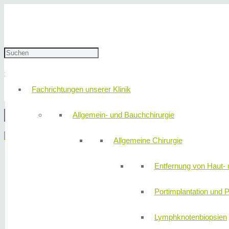
Klinik310-25
30. Mai 2023
redaktion
Fachrichtungen unserer Klinik
Allgemein- und Bauchchirurgie
© 2
Menü
Allgemeine Chirurgie
Entfernung von Haut- 
Portimplantation und P
Lymphknotenbiopsien