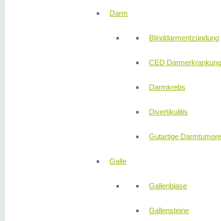
Darm
Blinddarmentzündung
CED Darmerkrankun
Darmkrebs
Divertikulitis
Gutartige Darmtumor
Galle
Gallenblase
Gallensteine