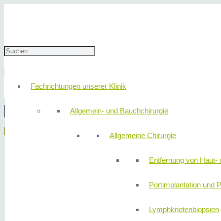
Klinik310-35
30. Mai 2023
redaktion
Fachrichtungen unserer Klinik
Allgemein- und Bauchchirurgie
© 2
Menü
Allgemeine Chirurgie
Entfernung von Haut- 
Portimplantation und P
Lymphknotenbiopsien