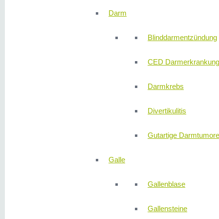
Darm
Blinddarmentzündung
CED Darmerkrankun
Darmkrebs
Divertikulitis
Gutartige Darmtumor
Galle
Gallenblase
Gallensteine