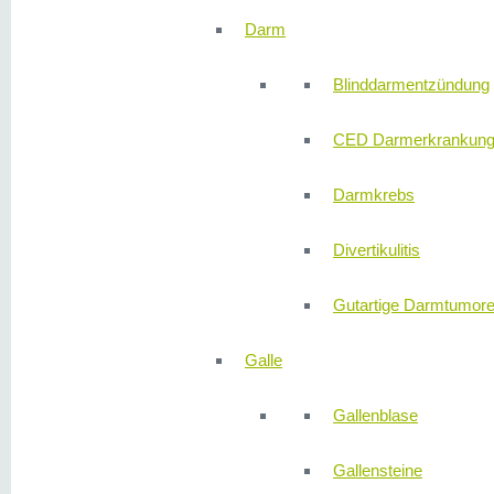
Darm
Blinddarmentzündung
CED Darmerkrankun
Darmkrebs
Divertikulitis
Gutartige Darmtumor
Galle
Gallenblase
Gallensteine