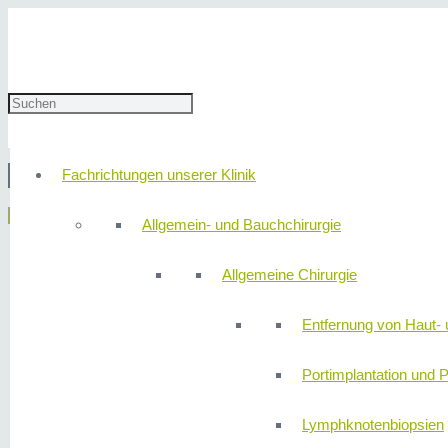
23. Oktober 2019
310redaktion
Fachrichtungen unserer Klinik
© 2
Menü
Allgemein- und Bauchchirurgie
Allgemeine Chirurgie
Entfernung von Haut- 
Portimplantation und P
Lymphknotenbiopsien