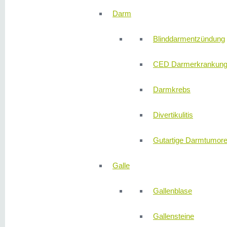
Darm
Blinddarmentzündung
CED Darmerkrankun
Darmkrebs
Divertikulitis
Gutartige Darmtumor
Galle
Gallenblase
Gallensteine