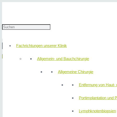
23. Oktober 2019
310redaktion
Fachrichtungen unserer Klinik
© 2
Menü
Allgemein- und Bauchchirurgie
Allgemeine Chirurgie
Entfernung von Haut- 
Portimplantation und P
Lymphknotenbiopsien