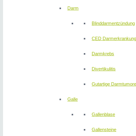
Darm
Blinddarmentzündung
CED Darmerkrankun
Darmkrebs
Divertikulitis
Gutartige Darmtumor
Galle
Gallenblase
Gallensteine