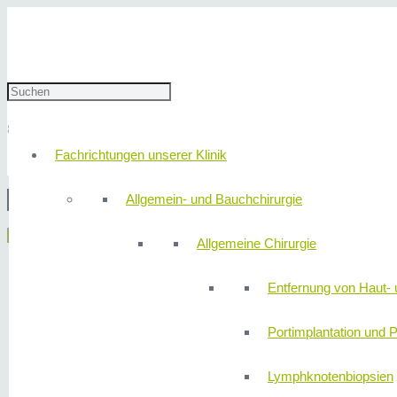
20220729_215839
8. August 2022
redaktion
Fachrichtungen unserer Klinik
Allgemein- und Bauchchirurgie
© 2
Menü
Allgemeine Chirurgie
Entfernung von Haut- 
Portimplantation und P
Lymphknotenbiopsien