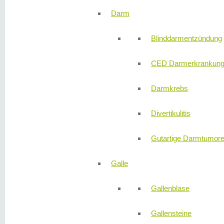
Darm
Blinddarmentzündung
CED Darmerkrankun
Darmkrebs
Divertikulitis
Gutartige Darmtumor
Galle
Gallenblase
Gallensteine