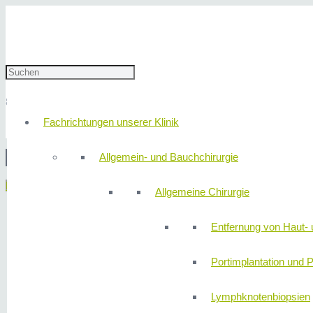
IMG_0783
8. August 2022
redaktion
Fachrichtungen unserer Klinik
Allgemein- und Bauchchirurgie
© 2
Menü
Allgemeine Chirurgie
Entfernung von Haut- 
Portimplantation und P
Lymphknotenbiopsien