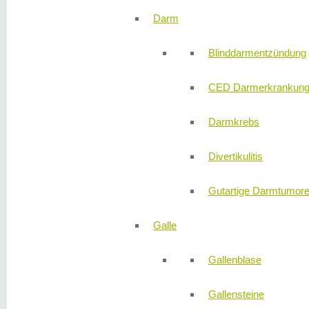
Darm
Blinddarmentzündung
CED Darmerkrankun
Darmkrebs
Divertikulitis
Gutartige Darmtumor
Galle
Gallenblase
Gallensteine