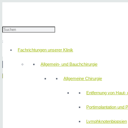
IMG_0805
8. August 2022
redaktion
Fachrichtungen unserer Klinik
Allgemein- und Bauchchirurgie
© 2
Menü
Allgemeine Chirurgie
Entfernung von Haut- 
Portimplantation und P
Lymphknotenbiopsien