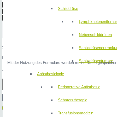
Schilddrüse
Lymphknotenentfernu
Nebenschilddrüsen
Sicherheitsfrage: 4x2 ist?
Schilddrüsenerkranku
Hier finden Sie unsere
Datenschutzerklärung
.
Schilddrüsentumore
Mit der Nutzung des Formulars werden meine Daten gespeichert
* Erforderliche Angaben
Anästhesiologie
Perioperative Anästhesie
Schmerztherapie
Menü
Transfusionsmedizin