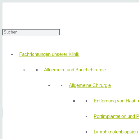
Start
Privat: MVZ Gastroenterologie
Kontrastmittelsonographie
Kontrastmittelsonographie
Insbesondere bei Fragestellungen mit unklaren Veränderungen der Le
Fachrichtungen unserer Klinik
Unterscheidung von gutartigen und bösartigen Veränderungen. Hier
verabreicht, wodurch die Durchblutung der zu untersuchenden Leb
Allgemein- und Bauchchirurgie
Rückschlüsse auf Bös- und Gutartigkeit ziehen.
Allgemeine Chirurgie
Aufgrund der guten Aussagekraft des Verfahrens und der Harmlosigk
Patienten beanspruchendere Untersuchungs-methoden wie zum Bei
Entfernung von Haut- 
Kontrastmittelreaktionen erspart bleiben.
Portimplantation und P
Lymphknotenbiopsien
MVZ Innere Medizin / Gastroenterologie Nürn