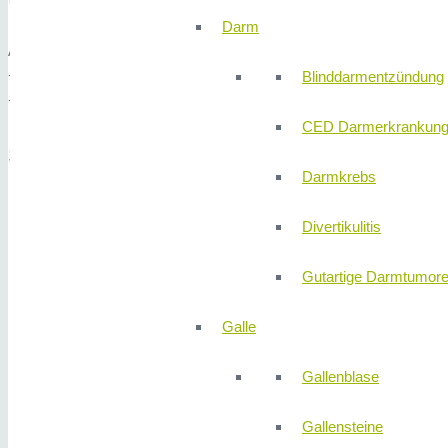
Darm
Albrecht-Dürer-Platz 9, 90403 Nürnberg
+49 (0) 911 / 133 7 112
Blinddarmentzündung
+49 (0) 911 / 205 9 149
CED Darmerkrankun
SPRECHZEITEN
Darmkrebs
Montag und
Divertikulitis
Donnerstag
nach
Gutartige Darmtumor
Vereinbarung
Dienstag und
Galle
Mittwoch
07:00 –
Gallenblase
13:00 Uhr
14:00 –
Gallensteine
17:00 Uhr