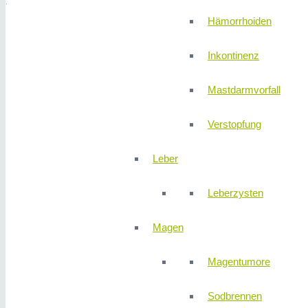
SPRECHZEITEN
Hämorrhoiden
Montag und
Inkontinenz
Donnerstag
07:00 –
Mastdarmvorfall
12:00 Uhr
14:00 –
Verstopfung
17:00 Uhr
Dienstag
Leber
07:30 –
13:00 Uhr
Leberzysten
13:30 –
17:00 Uhr
Magen
Mittwoch
und Freitag
Magentumore
07:00 –
13:00 Uhr
Sodbrennen