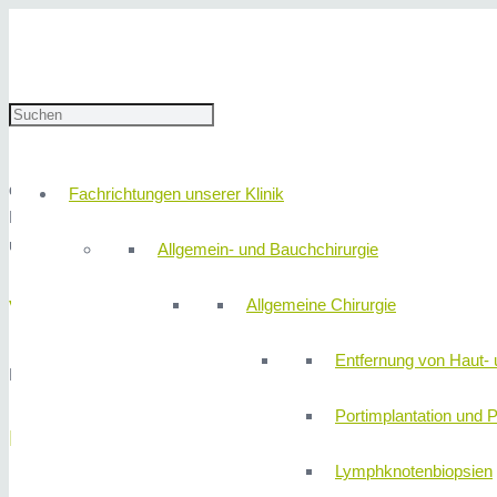
Start
Privat: MVZ Gastroenterologie
Ösophagusmanometrie
Ösophagusmanometrie
die Drucksonden-Messung der Speiseröhre ist eine Untersuchung, 
Fachrichtungen unserer Klinik
Dies dient der Abklärung von unklaren, nicht herzbedingten Druck
unkoordinierten Zusammenarbeiten des Speiseröhrenmuskels.
Allgemein- und Bauchchirurgie
Allgemeine Chirurgie
Vorbereitung
Entfernung von Haut- 
Bitte erscheinen Sie nüchtern am Untersuchungstag (keine Nahrung
Portimplantation und P
Durchführung
Lymphknotenbiopsien