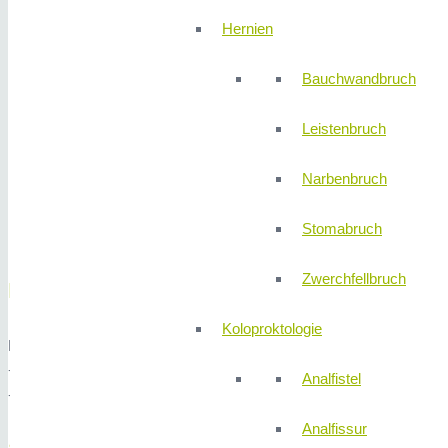
Vereinbarung
Hernien
Dienstag und
Mittwoch
Bauchwandbruch
07:00 –
13:00 Uhr
Leistenbruch
14:00 –
17:00 Uhr
Narbenbruch
Freitag
08:00 –
Stomabruch
13:00 Uhr
Zwerchfellbruch
MVZ Innere Medizin / Gastroenterologie Eiba
Koloproktologie
Eibacher Hauptstraße 52-54, 90451 Nürnberg
+49 (0) 911 / 632 15 0
Analfistel
+49 (0) 911 / 632 15 44
Analfissur