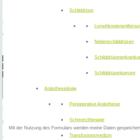
Schreiben Sie uns!
Schilddrüse
Sie haben auch die Möglichkeit uns per Nachricht einen Wunschterm
Lymphknotenentfernu
Vielen Dank für Ihr Vertrauen!
Nebenschilddrüsen
Schilddrüsenerkranku
Schilddrüsentumore
Anästhesiologie
Perioperative Anästhesie
Sicherheitsfrage: 1x2 ist?
Schmerztherapie
Hier finden Sie unsere
Datenschutzerklärung
.
Mit der Nutzung des Formulars werden meine Daten gespeichert
Transfusionsmedizin
* Erforderliche Angaben