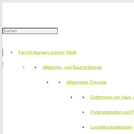
24. Mai 2022
redaktion
Fachrichtungen unserer Klinik
© 2
Menü
Allgemein- und Bauchchirurgie
Allgemeine Chirurgie
Entfernung von Haut- 
Portimplantation und P
Lymphknotenbiopsien