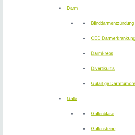
Darm
Blinddarmentzündung
CED Darmerkrankun
Darmkrebs
Divertikulitis
Gutartige Darmtumor
Galle
Gallenblase
Gallensteine