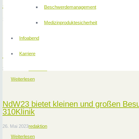
Sport & Alltag mit einem künstlichen K
Beschwerdemanagement
13. November 2024
310KLINIK
Medizinproduktesicherheit
Weiterlesen
Infoabend
Exklusives Kabarett mit Bernd Händel i
Karriere
30. Mai 2023
redaktion
Weiterlesen
NdW23 bietet kleinen und großen Besuc
310Klinik
26. Mai 2023
redaktion
Weiterlesen