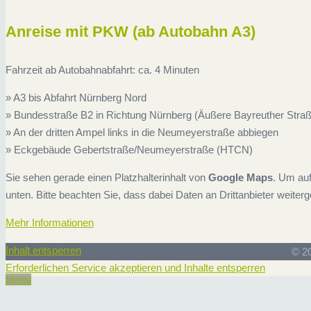
Anreise mit PKW (ab Autobahn A3)
Fahrzeit ab Autobahnabfahrt: ca. 4 Minuten
» A3 bis Abfahrt Nürnberg Nord
» Bundesstraße B2 in Richtung Nürnberg (Äußere Bayreuther Stra
» An der dritten Ampel links in die Neumeyerstraße abbiegen
» Eckgebäude Gebertstraße/Neumeyerstraße (HTCN)
Sie sehen gerade einen Platzhalterinhalt von
Google Maps
. Um auf
unten. Bitte beachten Sie, dass dabei Daten an Drittanbieter weite
Mehr Informationen
Inhalt entsperren
© 2
Erforderlichen Service akzeptieren und Inhalte entsperren
Menü