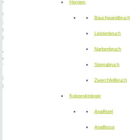
wirbelsäulenchirurgisches Spektrum mit rund 180 Mitarbeitern.
Hernien
Um dem Patienten vor und nach seinem stationären Aufenthalt hinaus
Bauchwandbruch
310Klinik und ihre medizinische Versorgungszentren (MVZ/Praxen)
Behandlung an. Neben den Fachrichtungen der
310K
linik in der N
Leistenbruch
Netzwerk medizinischer Versorgungszentren radiologische und nuk
Narbenbruch
„Mit Implementierung anerkannter und renommierter Ärzte aus 
erreichen wir höchsten und modernsten Qualitätsstandard. D
Stomabruch
Teamfähigkeit und Übernahme von Verantwortung verlieren wi
Ihre Geschäftsführung,
Zwerchfellbruch
Frau Dr. med. Calina Librimir (Geschäftsführung | Personal, Medizi
Koloproktologie
Analfistel
Analfissur