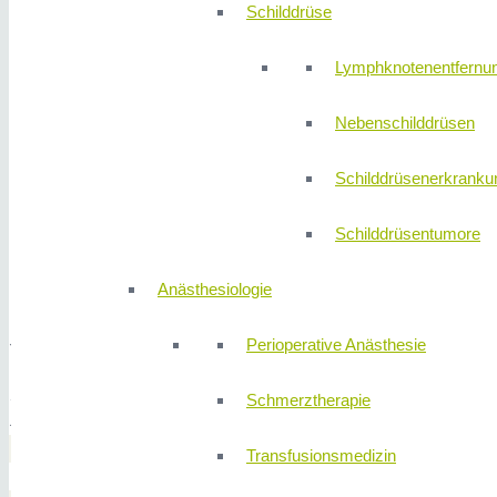
Schilddrüse
Lymphknotenentfernu
Nebenschilddrüsen
Schilddrüsenerkranku
Schilddrüsentumore
Anästhesiologie
E-Mail-Adresse
Facebook
Perioperative Anästhesie
YouTube
Instagram
Schmerztherapie
Xing
FACHRICHTUNGE
Transfusionsmedizin