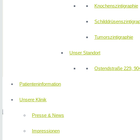
Knochenszintigraphie
Schilddrüsenszintigra
Tumorszintigraphie
Unser Standort
Ostendstraße 229, 90
Patienteninformation
FACHRICHTUNGE
Unsere Klinik
Presse & News
MVZ Radiologie und Nuklearmedizin an
Impressionen