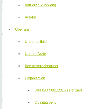
Neumeyerstraße 46, 90411 Nürnberg
Virtueller Rundgang
Anfahrt
MVZ Nuklearmedizin Mögeldorf
Über uns
Ostendstraße 229, 90482 Nürnberg
Unser Leitbild
AKTUELLE THEM
Unsere Ärzte
Ihre Ansprechpartner
Bayerisches Staatsministerium beschei
Fachkompetenzen
Organisation
21. Juli 2025
redaktion
DIN ISO 9001:2015 zertifiziert
Weiterlesen
Qualitätsbericht