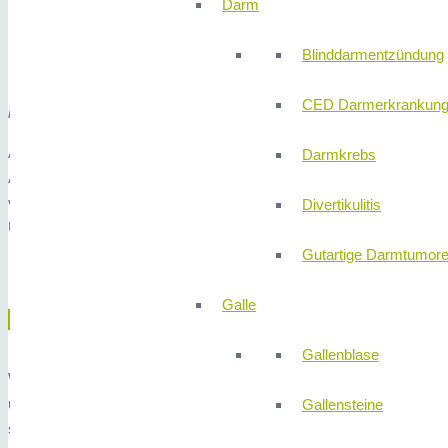
Darm
Blinddarmentzündung
CED Darmerkrankun
info
Aktuelle Besucherregelung: Besuchszeiten täglich von 15:00 bis 
Darmkrebs
Antigentest (24h gültig) oder einen PCR-Test (72h gültig) von unserer
vorweisen können. Patienten dürfen am Tag mehrere Besucher emp
Divertikulitis
Uhr & Besucher B darf erst kommen wenn Besucher A gegangen ist
Gutartige Darmtumor
HERZLICH WILLKOMMEN
Galle
Gallenblase
Wir sind ein auf Chirurgie spezialisiertes Plankrankenhaus im nörd
unabhängig von deren Versicherungsstatus Hand in Hand nach neu
Gallensteine
spezialisierten und engagierten Ärzte- und Pflegekräften. Wir biete